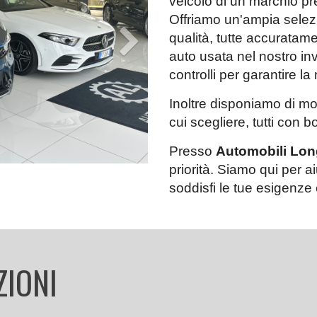
veicolo di un marchio pr
Offriamo un'a
mpia selezi
Next
qualità, tutte
accuratamen
auto usata nel nostro inv
controlli per garantire l
Inoltre disponiamo di mol
cui scegliere, tutti con bo
Presso
Automobili Lon
priorità. Siamo qui per ai
soddisfi le tue esigenze 
ZIONI